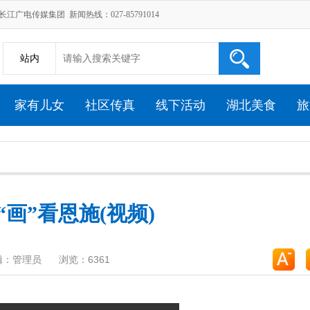
广电传媒集团 新闻热线：027-85791014
站内
家有儿女
社区传真
线下活动
湖北美食
旅
“画”看恩施(视频)
辑：管理员
浏览：6361