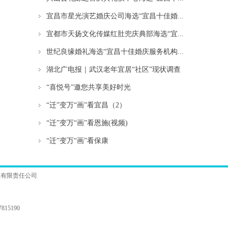
宜昌市星光演艺婚庆公司海选“宜昌十佳婚...
宜都市天扬文化传媒红肚兜庆典部海选“宜...
世纪良缘婚礼海选“宜昌十佳婚庆服务机构...
湖北广电报｜武汉老年宜居“社区”现状调查
“喜悦号”邀您共享美好时光
“迁”变万“画”看宜昌（2）
“迁”变万“画”看恩施(视频)
“迁”变万“画”看保康
业有限责任公司
15190