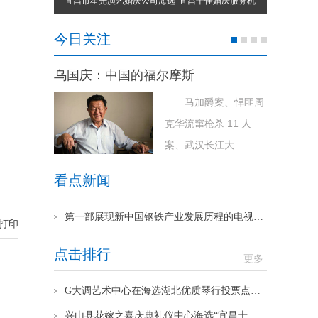
宜昌市星光演艺婚庆公司海选“宜昌十佳婚庆服务机
“迁”变万“
构”第二季中荣登第二名
今日关注
乌国庆：中国的福尔摩斯
马加爵案、悍匪周
克华流窜枪杀 11 人
案、武汉长江大...
看点新闻
第一部展现新中国钢铁产业发展历程的电视剧《红房子》武汉开机
打印
点击排行
更多
G大调艺术中心在海选湖北优质琴行投票点赞...
兴山县花嫁之喜庆典礼仪中心海选“宜昌十...