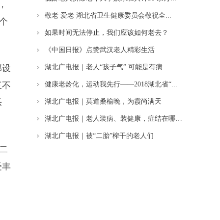
，
敬老 爱老 湖北省卫生健康委员会敬祝全...
个
如果时间无法停止，我们应该如何老去？
《中国日报》点赞武汉老人精彩生活
部设
湖北广电报｜老人“孩子气” 可能是有病
三不
健康老龄化，运动我先行——2018湖北省“...
乐
湖北广电报｜莫道桑榆晚，为霞尚满天
湖北广电报｜老人装病、装健康，症结在哪里？
湖北广电报｜被“二胎”榨干的老人们
二
受丰