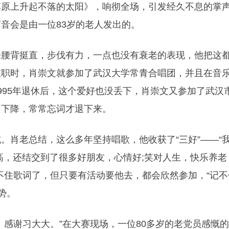
上升起不落的太阳》，响彻全场，引发经久不息的掌
音会是由一位83岁的老人发出的。
背挺直，步伐有力，一点也没有衰老的表现，他把这
在职时，肖崇文就参加了武汉大学常青合唱团，并且在音
995年退休后，这个爱好也没丢下，肖崇文又参加了武汉
力下降，常常忘词才退下来。
肖老总结，这么多年坚持唱歌，他收获了“三好”——“
高，还结交到了很多好朋友，心情好;笑对人生，快乐养老
不住歌词了，但只要有活动要他去，都会欣然参加，“记不
势。
感谢习大大。”在大赛现场，一位80多岁的老党员感慨的