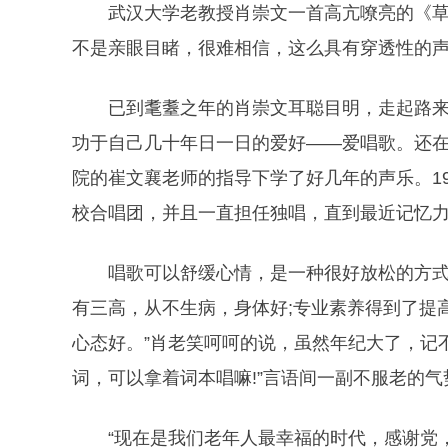
武汉大学老教授肖崇文一首高亢嘹亮的《草原
不是亲眼目睹，很难相信，这么具有穿透性的声
已到耄耋之年的肖崇文耳聪目明，走起路来腰
功于自己几十年日一日的爱好——爱唱歌。还
院的崔文襄老师的指导下学了好几年的声乐。1
校合唱团，并且一直担任独唱，直到最近记忆
唱歌可以舒缓心情，是一种很好放松的方式。
有三高，从不生病，身体好;专业素养得到了提
心态好。”肖老笑呵呵的说，虽然年纪大了，记
词，可以拿着词本唱嘛!”言语间一副不服老的气
“现在是我们老年人最幸福的时代，感谢党，