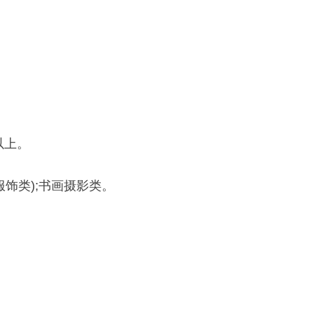
以上。
饰类);书画摄影类。