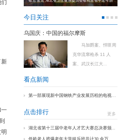
低龄老人挤爆老年大学娱乐班共计30 余万学员参与学
如果时间无
他们
习
今日关注
乌国庆：中国的福尔摩斯
马加爵案、悍匪周
克华流窜枪杀 11 人
了新
案、武汉长江大...
看点新闻
第一部展现新中国钢铁产业发展历程的电视剧《红房子》武汉开机
和一
点击排行
更多
到
湖北省第十三届中老年人才艺大赛总决赛颁...
文明
低龄老人挤爆老年大学娱乐班共计30 余万...